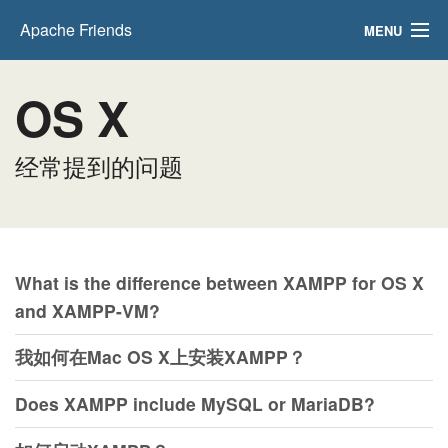
Apache Friends
MENU
下载
OS X
托管
经常提到的问题
社区
关于
搜
索..
What is the difference between XAMPP for OS X
ZH CN
and XAMPP-VM?
我如何在Mac OS X上安装XAMPP？
Does XAMPP include MySQL or MariaDB?