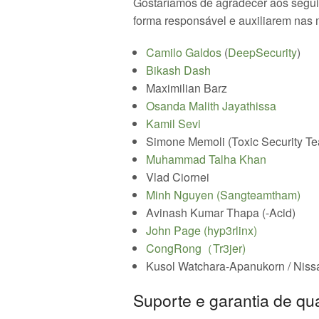
Gostaríamos de agradecer aos seguin
forma responsável e auxiliarem nas
Camilo Galdos
(
DeepSecurity
)
Bikash Dash
Maximilian Barz
Osanda Malith Jayathissa
Kamil Sevi
Simone Memoli (Toxic Security T
Muhammad Talha Khan
Vlad Ciornei
Minh Nguyen (Sangteamtham)
Avinash Kumar Thapa (-Acid)
John Page (hyp3rlinx)
CongRong（Tr3jer)
Kusol Watchara-Apanukorn / Nissan
Suporte e garantia de qu