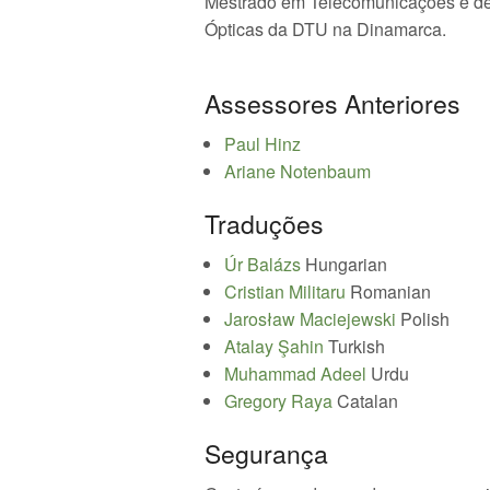
Mestrado em Telecomunicações e de
Ópticas da DTU na Dinamarca.
Assessores Anteriores
Paul Hinz
Ariane Notenbaum
Traduções
Úr Balázs
Hungarian
Cristian Militaru
Romanian
Jarosław Maciejewski
Polish
Atalay Şahin
Turkish
Muhammad Adeel
Urdu
Gregory Raya
Catalan
Segurança