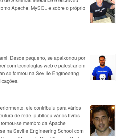
o de Sistemas freelance e escreveu
e como Apache, MySQL e sobre o próprio
tnami. Desde pequeno, se apaixonou por
xer com tecnologias web e palestrar em
an se formou na Seville Engineering
icações.
eriormente, ele contribuiu para vários
rutura de rede, publicou vários livros
 e tornou-se membro da Apache
-se na Seville Engineering School com