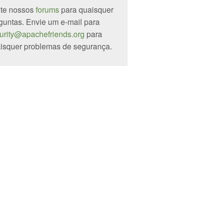
ite nossos
forums
para quaisquer
guntas. Envie um e-mail para
urity@apachefriends.org
para
isquer problemas de segurança.