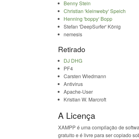
Benny Stein
Christian 'kleinweby' Speich
Henning 'boppy' Bopp
Stefan 'DeepSurfer' König
nemesis
Retirado
DJ DHG
PF4
Carsten Wiedmann
Antivirus
Apache-User
Kristian W. Marcroft
A Licença
XAMPP é uma compilação de softwares
gratuito e é livre para ser copiado 