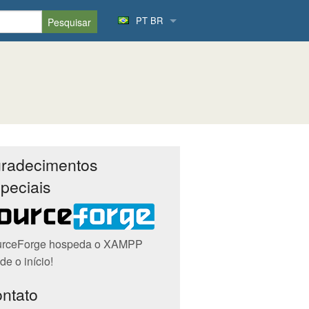
PT BR
radecimentos
peciais
rceForge hospeda o XAMPP
de o início!
ntato