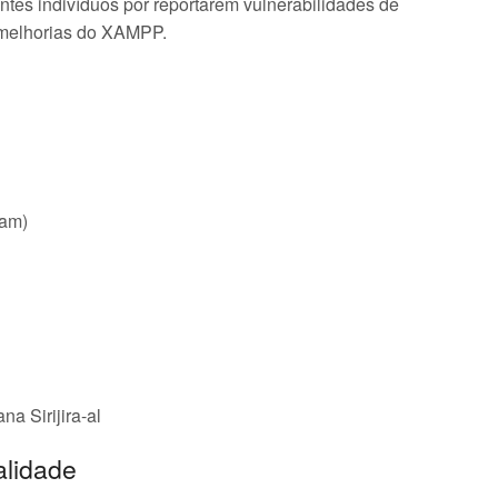
tes indivíduos por reportarem vulnerabilidades de
 melhorias do XAMPP.
eam)
a Sirijira-al
alidade