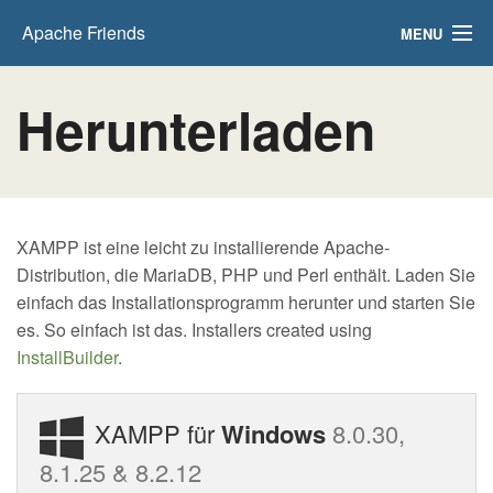
Apache Friends
MENU
Herunterladen
Herunterladen
Hosting
Gemeinschaft
Über
XAMPP ist eine leicht zu installierende Apache-
Distribution, die MariaDB, PHP und Perl enthält. Laden Sie
Suchen..
einfach das Installationsprogramm herunter und starten Sie
DE
es. So einfach ist das. Installers created using
InstallBuilder
.
XAMPP für
Windows
8.0.30,
8.1.25 & 8.2.12